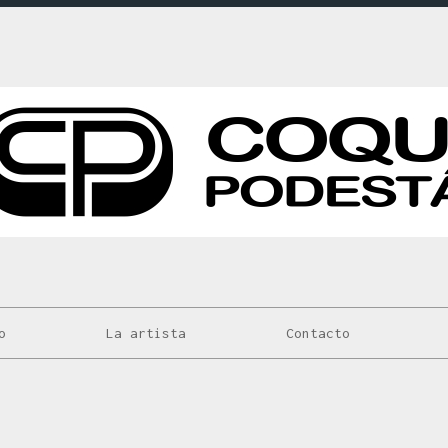
o
La artista
Contacto