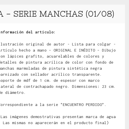
- SERIE MANCHAS (01/08)
Información del artículo:
Ilustración original de autor - Lista para colgar -
Artículo hecho a mano – ORIGINAL E INÉDITO – Dibujo
con lápices grafito, acuarelables de colores y
detalles de pintura acrílica de color con fondo de
manchas marmoladas de pintura sintética negra
barnizado con sellador acrílico transparente.
Soporte de mdf de 1 cm. de espesor con marco
lateral de contrachapado negro. Dimensiones: 23 cm.
de diámetro.
Correspondiente a la serie "ENCUENTRO PERDIDO".
(Las imágenes demostrativas presentan marca de agua
- Las mismas no aparecerán en el producto final)